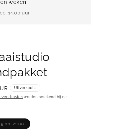
ven weken
:00-14:00 uur
aaistudio
dpakket
EUR
Uitverkocht
erzendkosten
worden berekend bij de
Variant
9:00-21:00
uitverkocht
of