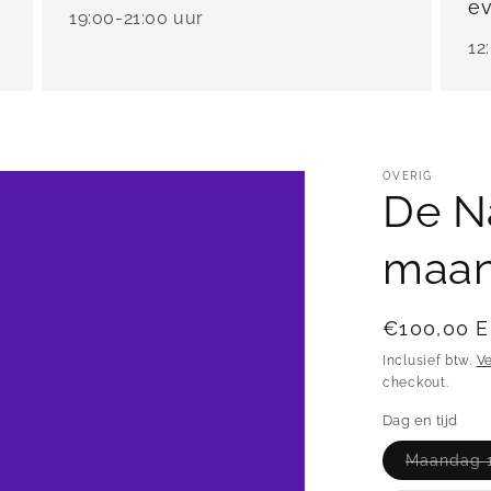
e
19:00-21:00 uur
12
OVERIG
De N
maan
Normale
€100,00 
prijs
Inclusief btw.
V
checkout.
Dag en tijd
Maandag 1