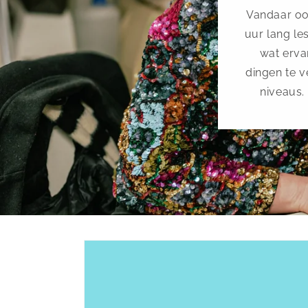
Vandaar ook
uur lang le
wat ervar
dingen te v
niveaus. 